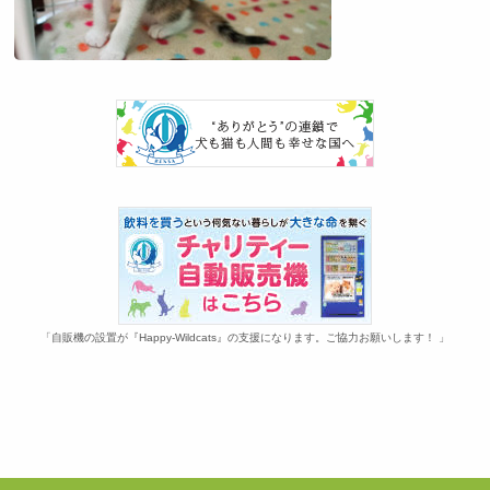
「自販機の設置が『Happy-Wildcats』の支援になります。ご協力お願いします！ 」