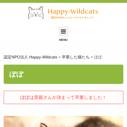
Happy-Wildcatsとは
認定NPO法人 Happy-Wildcats
>
卒業した猫たち
>
ぽぽ
里親募集中の猫
里親希望の方へ
ぽぽ
保護依頼について
保護猫ふれあい会
ぽぽは里親さんが決まって卒業しました！
お問い合わせ