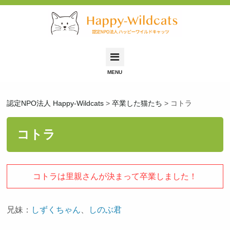
Happy-Wildcatsとは
認定NPO法人 Happy-Wildcats
>
卒業した猫たち
>
コトラ
里親募集中の猫
里親希望の方へ
コトラ
保護依頼について
保護猫ふれあい会
コトラは里親さんが決まって卒業しました！
お問い合わせ
兄妹：
しずくちゃん
、
しのぶ君