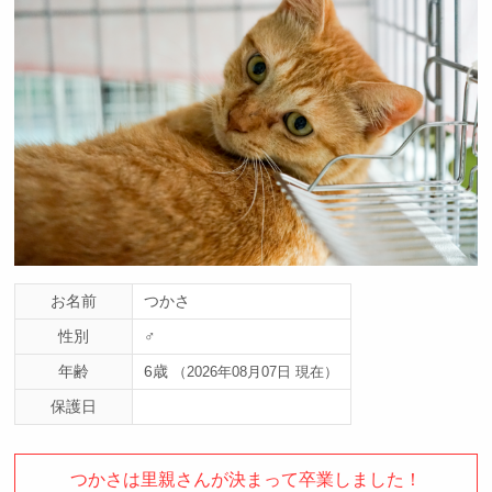
お名前
つかさ
性別
♂
年齢
6歳
（2026年08月07日 現在）
保護日
つかさは里親さんが決まって卒業しました！