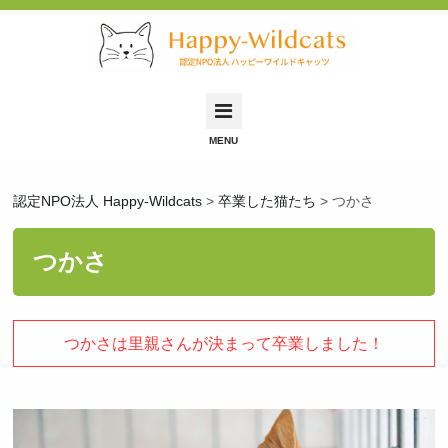
Happy-Wildcatsとは
認定NPO法人 Happy-Wildcats
>
卒業した猫たち
>
つかさ
里親募集中の猫
里親希望の方へ
つかさ
保護依頼について
保護猫ふれあい会
つかさは里親さんが決まって卒業しました！
お問い合わせ