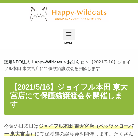
Happy-Wildcatsとは
認定NPO法人 Happy-Wildcats
>
お知らせ
>
【2021/5/16】ジョイ
里親募集中の猫
フル本田 東大宮店にて保護猫譲渡会を開催します
里親希望の方へ
【2021/5/16】ジョイフル本田 東大
保護依頼について
宮店にて保護猫譲渡会を開催しま
保護猫ふれあい会
す
お問い合わせ
今週の日曜日は
ジョイフル本田 東大宮店（ペッツクローバ
ー 東大宮店）
にて保護猫の譲渡会を開催します。たくさん