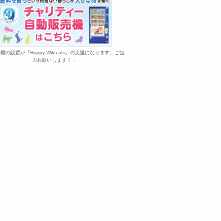
機の設置が『Happy-Wildcats』の支援になります。ご協
力お願いします！ 」