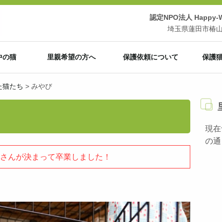
認定NPO法人 Happy-Wi
埼玉県蓮田市椿山3-
中の猫
里親希望の方へ
保護依頼について
保護
た猫たち
>
みやび
現在
の通
さんが決まって卒業しました！