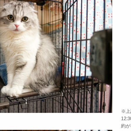
※上
12
約が