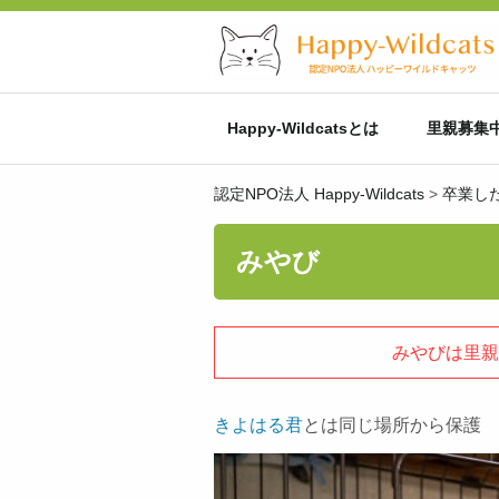
Happy-Wildcatsとは
里親募集
認定NPO法人 Happy-Wildcats
>
卒業し
みやび
みやびは里親
きよはる君
とは同じ場所から保護