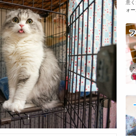
意く
ォー