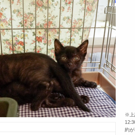
※上
12
約が