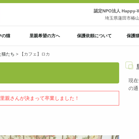
認定NPO法人 Happy-Wi
埼玉県蓮田市椿山3-
中の猫
里親希望の方へ
保護依頼について
保護
た猫たち
>
【カフェ】ロカ
現在
の通
里親さんが決まって卒業しました！