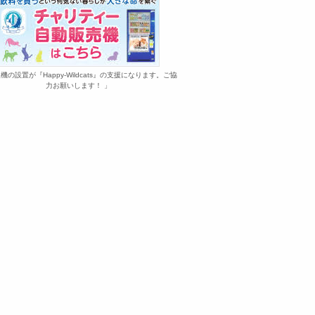
機の設置が『Happy-Wildcats』の支援になります。ご協
力お願いします！ 」