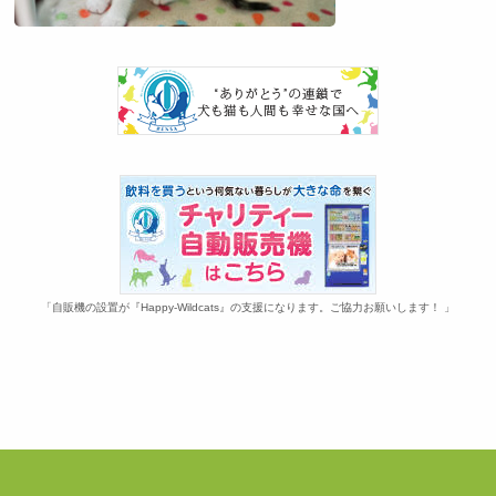
「自販機の設置が『Happy-Wildcats』の支援になります。ご協力お願いします！ 」