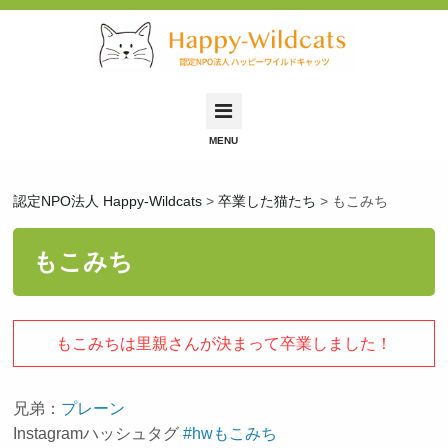
Happy-Wildcatsとは
認定NPO法人 Happy-Wildcats
>
卒業した猫たち
>
もこみち
里親募集中の猫
里親希望の方へ
もこみち
保護依頼について
保護猫ふれあい会
もこみちは里親さんが決まって卒業しました！
お問い合わせ
兄弟：
プレーン
Instagramハッシュタグ
#hwもこみち