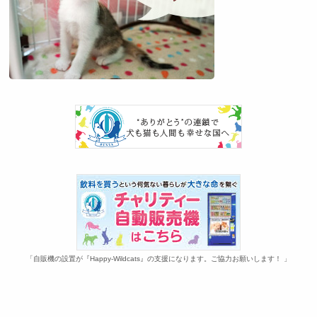
「自販機の設置が『Happy-Wildcats』の支援になります。ご協力お願いします！ 」