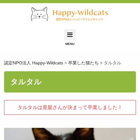
Happy-Wildcatsとは
認定NPO法人 Happy-Wildcats
>
卒業した猫たち
>
タルタル
里親募集中の猫
里親希望の方へ
タルタル
保護依頼について
保護猫ふれあい会
タルタルは里親さんが決まって卒業しました！
お問い合わせ