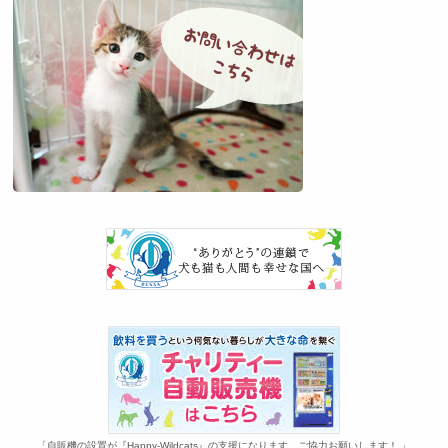
「自販機の設置が『Happy-Wildcats』の支援になります。ご協力お願いします！ 」