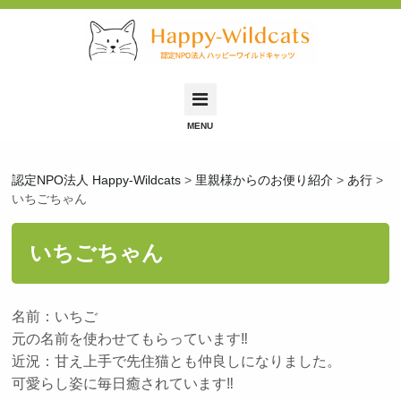
Happy-Wildcatsとは
認定NPO法人 Happy-Wildcats
>
里親様からのお便り紹介
>
あ行
>
里親募集中の猫
いちごちゃん
里親希望の方へ
いちごちゃん
保護依頼について
保護猫ふれあい会
名前：いちご
お問い合わせ
元の名前を使わせてもらっています‼
近況：甘え上手で先住猫とも仲良しになりました。
可愛らし姿に毎日癒されています‼