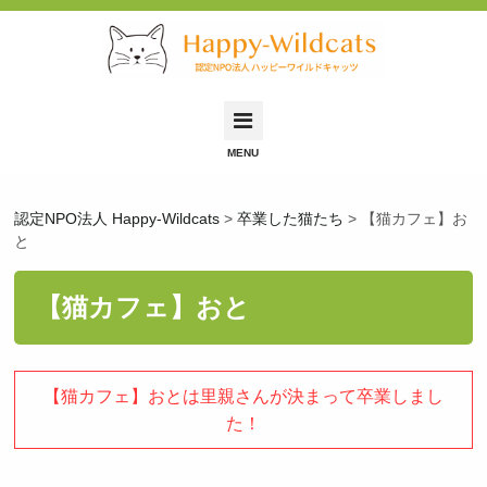
Happy-Wildcatsとは
認定NPO法人 Happy-Wildcats
>
卒業した猫たち
>
【猫カフェ】お
里親募集中の猫
と
里親希望の方へ
【猫カフェ】おと
保護依頼について
保護猫ふれあい会
【猫カフェ】おとは里親さんが決まって卒業しまし
お問い合わせ
た！