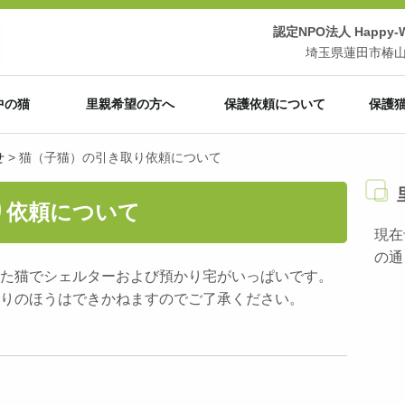
認定NPO法人 Happy-Wi
埼玉県蓮田市椿山3-
中の猫
里親希望の方へ
保護依頼について
保護
せ
>
猫（子猫）の引き取り依頼について
り依頼について
現在
の通
た猫でシェルターおよび預かり宅がいっぱいです。
りのほうはできかねますのでご了承ください。