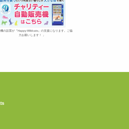
機の設置が『Happy-Wildcats』の支援になります。ご協
力お願いします！ 」
ts