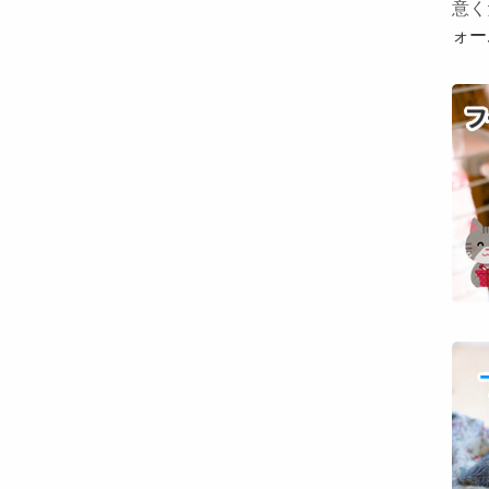
意く
ォー