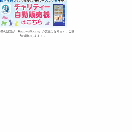
機の設置が『Happy-Wildcats』の支援になります。ご協
力お願いします！ 」