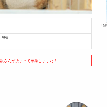
「自販
日 現在）
里親さんが決まって卒業しました！