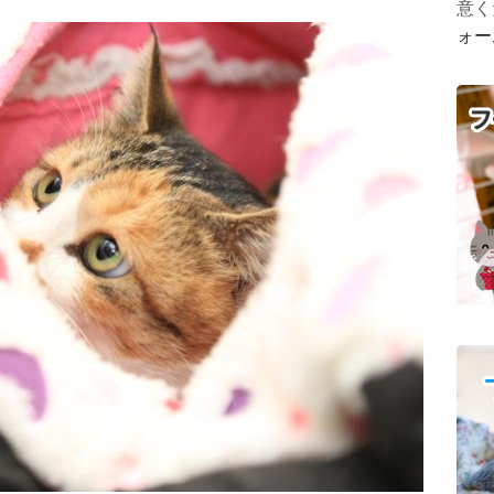
意く
ォー