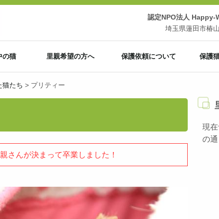
認定NPO法人 Happy-Wi
埼玉県蓮田市椿山3-
中の猫
里親希望の方へ
保護依頼について
保護
た猫たち
>
プリティー
現在
の通
里親さんが決まって卒業しました！