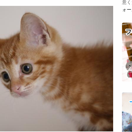
意く
ォー