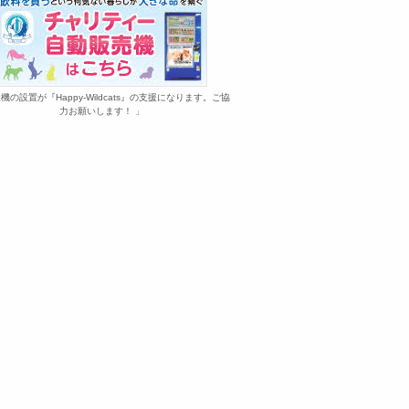
機の設置が『Happy-Wildcats』の支援になります。ご協
力お願いします！ 」