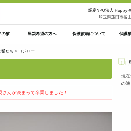
認定NPO法人 Happy-Wi
埼玉県蓮田市椿山3-
中の猫
里親希望の方へ
保護依頼について
保護
た猫たち
>
コジロー
現在
の通
親さんが決まって卒業しました！