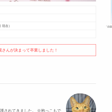
日 現在）
「自販
親さんが決まって卒業しました！
護されてきました。 ※抱っこもで