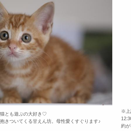
※上
猫とも遊ぶの大好き♡
12
抱きついてくる甘えん坊。母性愛くすぐります♪
約が